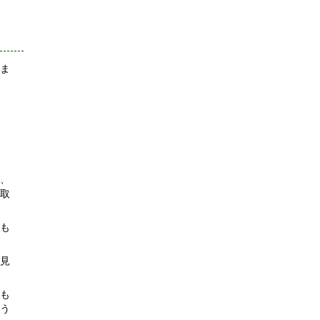
ま
、
取
も
見
も
う