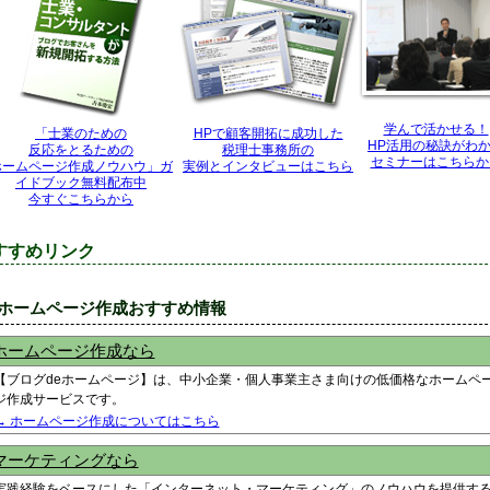
学んで活かせる！
「士業のための
HPで顧客開拓に成功した
HP活用の秘訣がわ
反応をとるための
税理士事務所の
セミナーはこちらか
ホームページ作成ノウハウ」ガ
実例とインタビューはこちら
イドブック無料配布中
今すぐこちらから
すすめリンク
■ホームページ作成おすすめ情報
ホームページ作成なら
【ブログdeホームページ】は、中小企業・個人事業主さま向けの低価格なホームペ
ジ作成サービスです。
→ ホームページ作成についてはこちら
マーケティングなら
実践経験をベースにした「インターネット・マーケティング」のノウハウを提供す