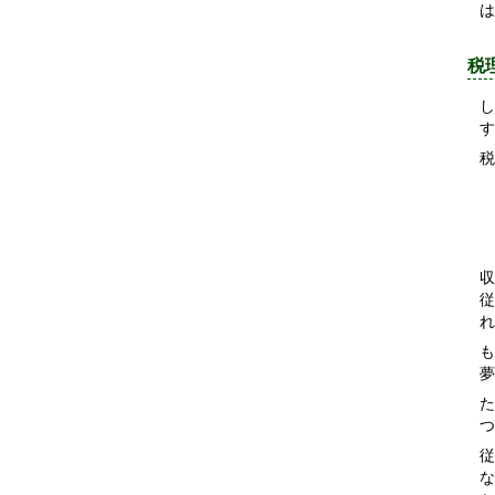
は
税
し
す
税
収
従
れ
も
夢
た
つ
従
な