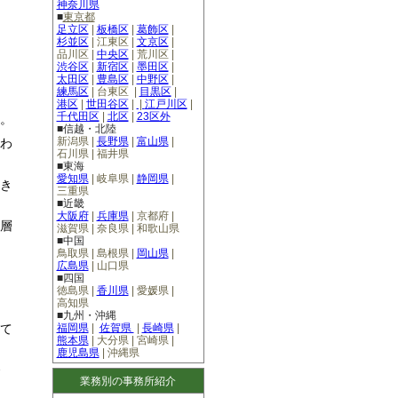
神奈川県
■
東京都
足立区
|
板橋区
|
葛飾区
|
杉並区
|
江東区
|
文京区
|
品川区
|
中央区
|
荒川区
|
渋谷区
|
新宿区
|
墨田区
|
太田区
|
豊島区
|
中野区
|
練馬区
|
台東区
|
目黒区
|
港区
|
世田谷区
|
|
江戸川区
|
千代田区
|
北区
|
23区外
。
■信越・北陸
新潟県
|
長野県
|
富山県
|
わ
石川県
|
福井県
■東海
愛知県
|
岐阜県
|
静岡県
|
き
三重県
■近畿
大阪府
|
兵庫県
|
京都府
|
層
滋賀県
|
奈良県
|
和歌山県
■中国
鳥取県
|
島根県
|
岡山県
|
広島県
|
山口県
■四国
徳島県
|
香川県
|
愛媛県
|
高知県
■九州・沖縄
福岡県
|
佐賀県
|
長崎県
|
て
熊本県
|
大分県
|
宮崎県
|
鹿児島県
|
沖縄県
業務別の事務所紹介