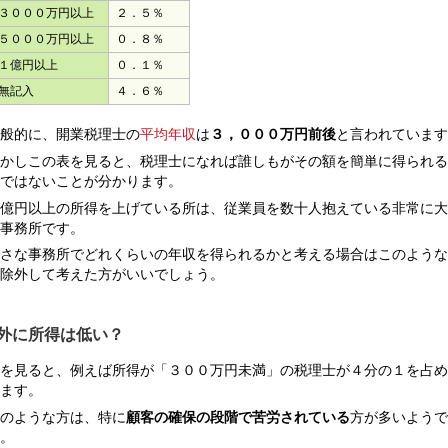
３０００万円以上
２．５％
５０００万円以上
０．８％
１億円以上
０．１％
無記入
４．６％
般的に、開業税理士の
平均年収
は
３，０００万円前後
と言われています
かしこの表を見ると、税理士になれば誰しもがその額を簡単に得られる
ではないことが分かります。
億円以上の所得を上げている所は、従業員を数十人抱えている非常に大
事務所です。
さな事務所でどれくらいの年収を得られるかと考える場合はこのような
除外して考えた方がいいでしょう。
外に所得は低い？
を見ると、例えば所得が「３００万円未満」の税理士が４分の１を占め
ます。
のような方は、特に
顧客の確保の段階で苦労されている
方が多いようで
。