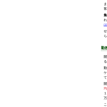
ま
客
集
れ
は
せ
ら
勤
開
る
勤
ケ
て
開
均
１
万
こ