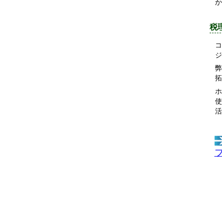
か
税
コ
ジ
弊
拓
ホ
使
活