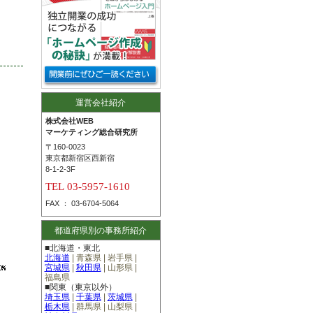
運営会社紹介
株式会社WEB
マーケティング総合研究所
〒160-0023
東京都新宿区西新宿
8-1-2-3F
TEL 03-5957-1610
FAX ： 03-6704-5064
都道府県別の事務所紹介
■北海道・東北
北海道
| 青森県 | 岩手県 |
宮城県
|
秋田県
| 山形県 |
福島県
■関東（東京以外）
埼玉県
|
千葉県
|
茨城県
|
栃木県
|
群馬県 |
山梨県
|