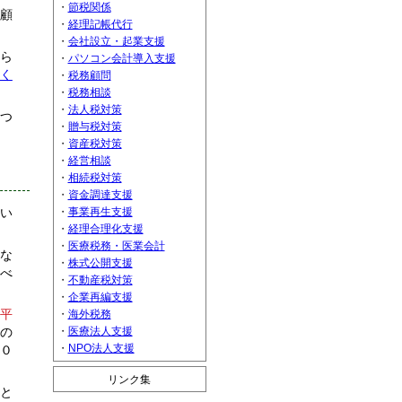
・
節税関係
顧
・
経理記帳代行
・
会社設立・起業支援
ら
・
パソコン会計導入支援
く
・
税務顧問
・
税務相談
・
法人税対策
つ
・
贈与税対策
・
資産税対策
・
経営相談
・
相続税対策
・
資金調達支援
・
事業再生支援
い
・
経理合理化支援
・
医療税務・医業会計
な
・
株式公開支援
べ
・
不動産税対策
・
企業再編支援
・
海外税務
平
・
医療法人支援
の
・
NPO法人支援
０
リンク集
と