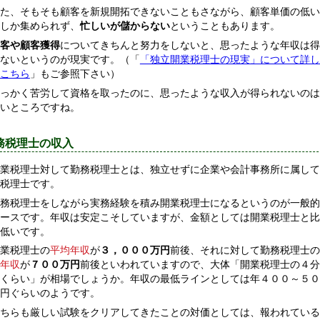
た、そもそも顧客を新規開拓できないこともさながら、顧客単価の低い
しか集められず、
忙しいが儲からない
ということもあります。
客や顧客獲得
についてきちんと努力をしないと、思ったような年収は得
ないというのが現実です。（「
「独立開業税理士の現実」について詳し
こちら
」もご参照下さい）
っかく苦労して資格を取ったのに、思ったような収入が得られないのは
いところですね。
務税理士の収入
業税理士対して勤務税理士とは、独立せずに企業や会計事務所に属して
税理士です。
務税理士をしながら実務経験を積み開業税理士になるというのが一般的
ースです。年収は安定こそしていますが、金額としては開業税理士と比
低いです。
業税理士の
平均年収
が
３，０００万円
前後、それに対して勤務税理士の
年収
が
７００万円
前後といわれていますので、大体「開業税理士の４分
くらい」が相場でしょうか。年収の最低ラインとしては年４００～５０
円ぐらいのようです。
ちらも厳しい試験をクリアしてきたことの対価としては、報われている