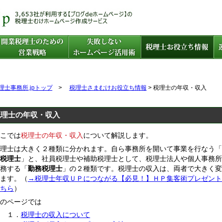
理士事務所.jpトップ
>
税理士さまむけお役立ち情報
> 税理士の年収・収入
税理士の年収・収入
こでは
税理士の年収・収入
について解説します。
理士は大きく２種類に分かれます。自ら事務所を開いて事業を行なう「
税理士
」と、社員税理士や補助税理士として、税理士法人や個人事務所
務する「
勤務税理士
」の２種類です。税理士の収入は、両者で大きく変
ます。（
→税理士年収ＵＰにつながる【必見！】ＨＰ集客術プレゼント
ちら
）
のページでは
１．
税理士の収入について