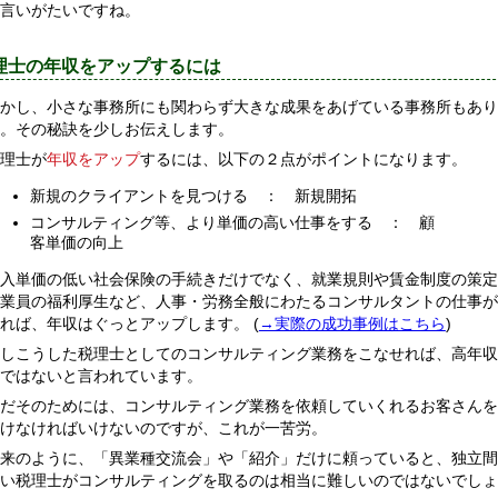
言いがたいですね。
理士の年収をアップするには
かし、小さな事務所にも関わらず大きな成果をあげている事務所もあり
。その秘訣を少しお伝えします。
理士が
年収をアップ
するには、以下の２点がポイントになります。
新規のクライアントを見つける ： 新規開拓
コンサルティング等、より単価の高い仕事をする ： 顧
客単価の向上
入単価の低い社会保険の手続きだけでなく、就業規則や賃金制度の策定
業員の福利厚生など、人事・労務全般にわたるコンサルタントの仕事が
れば、年収はぐっとアップします。 (
→実際の成功事例はこちら
)
しこうした税理士としてのコンサルティング業務をこなせれば、高年収
ではないと言われています。
だそのためには、コンサルティング業務を依頼していくれるお客さんを
けなければいけないのですが、これが一苦労。
来のように、「異業種交流会」や「紹介」だけに頼っていると、独立間
い税理士がコンサルティングを取るのは相当に難しいのではないでしょ