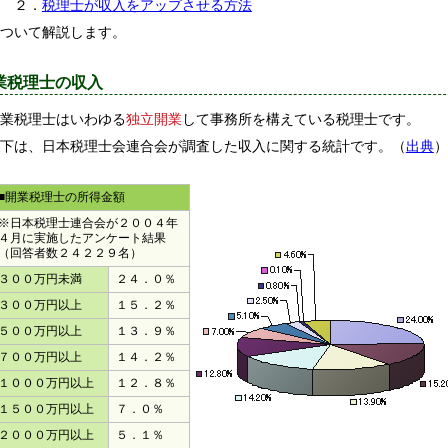
２．
税理士が収入をアップさせる方法
ついて解説します。
業税理士の収入
業税理士はいわゆる
独立開業
して事務所を構えている税理士です。
下は、日本税理士会連合会が調査した収入に関する統計です。（
出典
）
■開業税理士の所得金額
※日本税理士連合会が２００４年
４月に実施したアンケート結果
（回答者数２４２２９名）
３００万円未満
２４．０％
３００万円以上
１５．２％
５００万円以上
１３．９％
７００万円以上
１４．２％
１０００万円以上
１２．８％
１５００万円以上
７．０％
２０００万円以上
５．１％