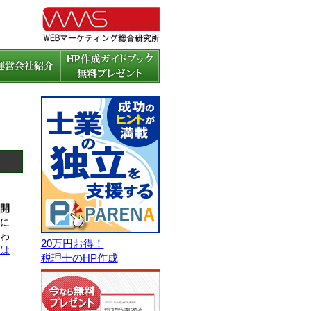
開
に
わ
20万円お得！
は
税理士のHP作成