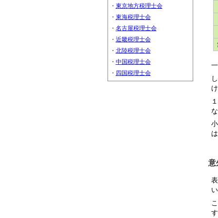
・
東京地方税理士会
・
東海税理士会
・
名古屋税理士会
・
近畿税理士会
・
北陸税理士会
・
中国税理士会
一
・
四国税理士会
し
け
１
な
小
は
意
表
い
こ
す