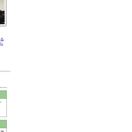
かる
ら
ー
るＷ