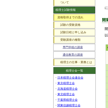
ついて
に
税理士試験情報
資格取得までの流れ
開
試験の受験資格
開
試験日程と申し込み
以
受験講座の種類
専門学校の講座
通信教育の講座
税理士の仕事・業務とは
税理士会一覧
・
日本税理士会連合会
・
東京税理士会
・
北海道税理士会
・
東北税理士会
・
千葉県税理士会
・
関東信越税理士会