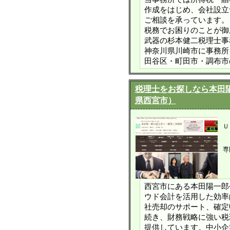
作成をはじめ、会社設立
ご相談を承っています。
税務でお困りのことが御
武器の杉本健二税理士事
神奈川県川崎市に事務所
田谷区・町田市・調布市
税理士をお探しなら本田
県西宮市）
Ｕ
専
西宮市にある本田陽一郎
ウド会計を活用した効率
社売却のサポート、確定
続き、財務戦略に強い税
提供しています。中小企