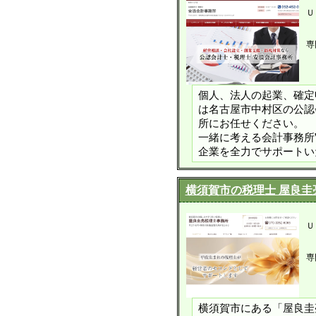
Ｕ
専
個人、法人の起業、確定
は名古屋市中村区の公認
所にお任せください。 
一緒に考える会計事務所
企業を全力でサポートい
横須賀市の税理士 屋良
Ｕ
専
横須賀市にある「屋良圭