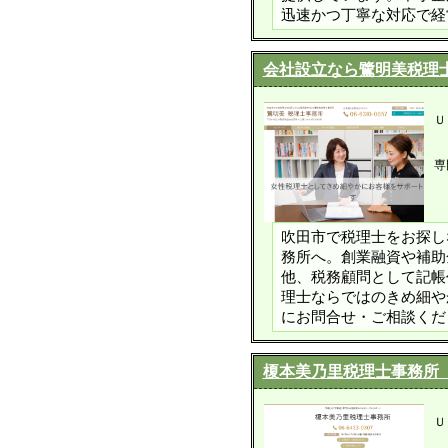
迅速かつ丁寧な対応で経
会社設立なら鷺明美税理
Ｕ
専
吹田市で税理士をお探し
務所へ。創業融資や補助
他、税務顧問として記帳
理士ならではのきめ細や
にお問合せ・ご相談くだ
榎本美乃里税理士事務所
Ｕ