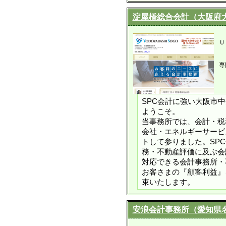
淀屋橋総合会計（大阪府
Ｕ
専
SPC会計に強い大阪市
ようこそ。
当事務所では、会計・税
会社・エネルギーサービ
トして参りました。SP
務・不動産評価に及ぶ会
対応できる会計事務所・
お客さまの『顧客利益』
束いたします。
安浪会計事務所（愛知県