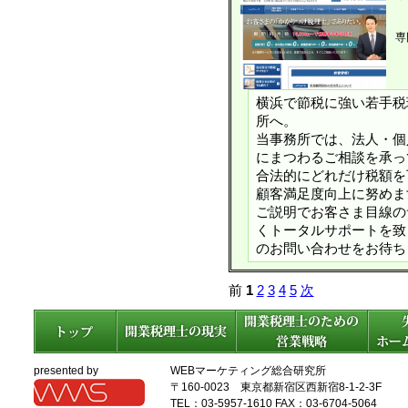
専
横浜で節税に強い若手税
所へ。
当事務所では、法人・個
にまつわるご相談を承っ
合法的にどれだけ税額を
顧客満足度向上に努めま
ご説明でお客さま目線の
くトータルサポートを致
のお問い合わせをお待ち
前
1
2
3
4
5
次
presented by
WEBマーケティング総合研究所
〒160-0023 東京都新宿区西新宿8-1-2-3F
TEL：03-5957-1610 FAX：03-6704-5064