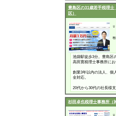
豊島区の31歳若手税理
区）
Ｕ
専
池袋駅徒歩3分。豊島区
高田寛税理士事務所にお
創業3年以内の法人、個
全対応。
20代から30代の社長
杉田卓也税理士事務所（
Ｕ