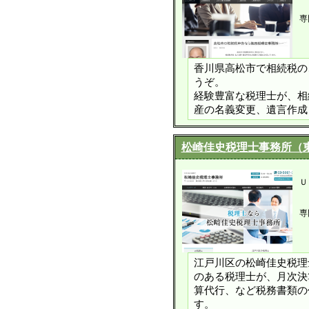
専
香川県高松市で相続税の
うぞ。
経験豊富な税理士が、相
産の名義変更、遺言作成
松崎佳史税理士事務所（
Ｕ
専
江戸川区の松崎佳史税理
のある税理士が、月次決
算代行、など税務書類の
す。