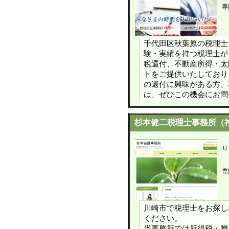
専
千代田区秋葉原の税理士な
験・実績を持つ税理士が
税還付、不動産所得・太
トをご提供いたしており
の還付に興味がある方、
は、ぜひこの機会にお問
杉本健二税理士事務所（
Ｕ
専
川崎市で税理士をお探し
ください。
当事務所では所得税・贈