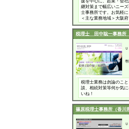
援を中心に、起業・会社
継対策まで幅広いニーズ
士事務所です。お気軽に
＜主な業務地域＞大阪府
税理士 田中聡一事務所
Ｕ
専
税理士業務は勿論のこと
談、相続対策等何か気に
いね！
篠原税理士事務所（香川
Ｕ