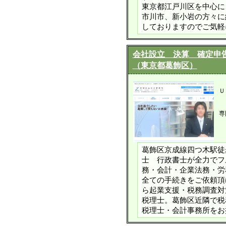
東京都江戸川区を中心に
市川市、新小岩の方々に
しておりますのでご気軽
会社設立 決算 確定申
（東京都葛飾区）
Ｕ
専
葛飾区京成線四つ木駅徒
士 行政書士が全力でフ
務・会計・企業法務・労
全ての手続きをご依頼頂
ら起業支援・税務調査対
税理士。葛飾区近隣で税
税理士・会計事務所をお