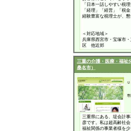
「日本一話しやすい税理
「経理」「経営」「税金
経験豊富な税理士が、懇
＜対応地域＞
兵庫県西宮市・宝塚市・
区 他近郊
三重の介護・医療・福祉
桑名市）
Ｕ
専
三重県にある、堤会計事
彦です。私は超高齢社会
福祉関係の事業者様を少