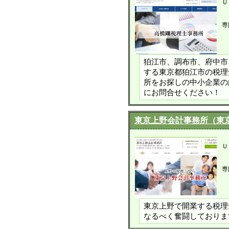
Ｕ
専
狛江市、調布市、府中市
する東京都狛江市の税理
所をお探しの中小企業の
にお問合せください！
東京上野会計事務所（東
Ｕ
専
東京上野で開業する税理
なるべく奮闘しておりま