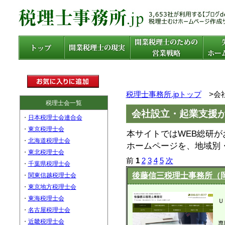
税理士事務所.jpトップ
>会
税理士会一覧
会社設立・起業支援
・
日本税理士会連合会
・
東京税理士会
本サイトではWEB総研
・
北海道税理士会
ホームページを、地域別
・
東北税理士会
前
1
2
3
4
5
次
・
千葉県税理士会
後藤信三税理士事務所（
・
関東信越税理士会
・
東京地方税理士会
・
東海税理士会
Ｕ
・
名古屋税理士会
・
近畿税理士会
専