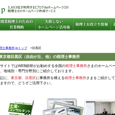
理士事務所.jpトップ
>目黒区
東京都目黒区（自由が丘、他）の税理士事務所
サイトではWEB総研がお勧めする全国の
税理士事務所
さまのホームペ
、地域別・専門分野別にご紹介しております。
記に、
東京都、目黒区
に事務所を構える
税理士事務所
さまをご紹介して
ますので、どうぞご活用下さい。