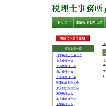
税
税理士会一覧
・
日本税理士会連合会
本
・
東京税理士会
を
・
北海道税理士会
下
・
東北税理士会
り
・
千葉県税理士会
・
関東信越税理士会
・
東京地方税理士会
・
東海税理士会
・
名古屋税理士会
・
近畿税理士会