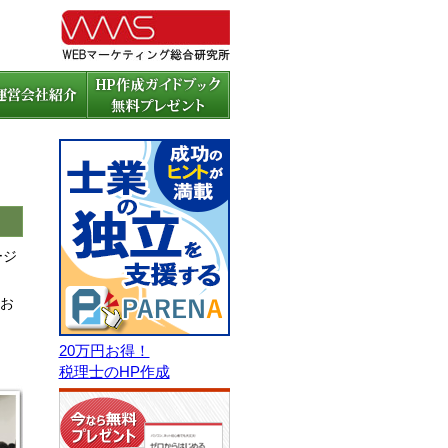
ージ
お
20万円お得！
税理士のHP作成