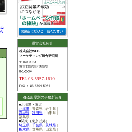
かる
ら
運営会社紹介
株式会社WEB
マーケティング総合研究所
〒160-0023
東京都新宿区西新宿
8-1-2-3F
TEL 03-5957-1610
FAX ： 03-6704-5064
都道府県別の事務所紹介
■北海道・東北
北海道
| 青森県 | 岩手県 |
宮城県
|
秋田県
| 山形県 |
福島県
■関東（東京以外）
埼玉県
|
千葉県
|
茨城県
|
栃木県
|
群馬県 |
山梨県
|