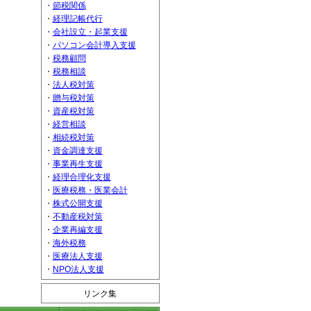
・
節税関係
・
経理記帳代行
・
会社設立・起業支援
・
パソコン会計導入支援
・
税務顧問
・
税務相談
・
法人税対策
・
贈与税対策
・
資産税対策
・
経営相談
・
相続税対策
・
資金調達支援
・
事業再生支援
・
経理合理化支援
・
医療税務・医業会計
・
株式公開支援
・
不動産税対策
・
企業再編支援
・
海外税務
・
医療法人支援
・
NPO法人支援
リンク集