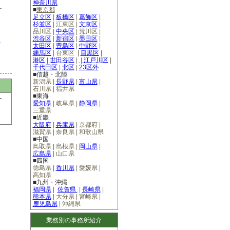
神奈川県
■
東京都
足立区
|
板橋区
|
葛飾区
|
杉並区
|
江東区
|
文京区
|
品川区
|
中央区
|
荒川区
|
渋谷区
|
新宿区
|
墨田区
|
ら
太田区
|
豊島区
|
中野区
|
練馬区
|
台東区
|
目黒区
|
港区
|
世田谷区
|
|
江戸川区
|
千代田区
|
北区
|
23区外
■信越・北陸
新潟県
|
長野県
|
富山県
|
石川県
|
福井県
■東海
ー
愛知県
|
岐阜県
|
静岡県
|
三重県
■近畿
大阪府
|
兵庫県
|
京都府
|
滋賀県
|
奈良県
|
和歌山県
■中国
鳥取県
|
島根県
|
岡山県
|
広島県
|
山口県
■四国
徳島県
|
香川県
|
愛媛県
|
高知県
■九州・沖縄
福岡県
|
佐賀県
|
長崎県
|
熊本県
|
大分県
|
宮崎県
|
鹿児島県
|
沖縄県
業務別の事務所紹介