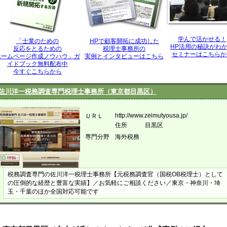
学んで活かせる！
「士業のための
HPで顧客開拓に成功した
HP活用の秘訣がわ
反応をとるための
税理士事務所の
セミナーはこちらか
ホームページ作成ノウハウ」ガ
実例とインタビューはこちら
イドブック無料配布中
今すぐこちらから
佐川洋一税務調査専門税理士事務所（東京都目黒区）
http://www.zeimutyousa.jp/
ＵＲＬ
住所
目黒区
専門分野
海外税務
税務調査専門の佐川洋一税理士事務所【元税務調査官（国税OB税理士）として
の圧倒的な経歴と豊富な実績】／お気軽にご相談ください／東京・神奈川・埼
玉・千葉のほか全国対応可能です