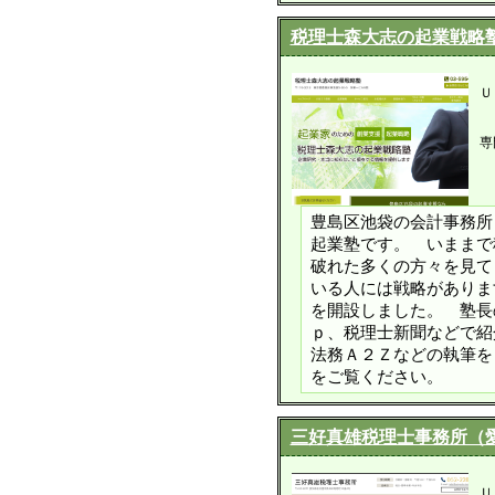
税理士森大志の起業戦略
Ｕ
専
豊島区池袋の会計事務所
起業塾です。 いままで
破れた多くの方々を見て
いる人には戦略がありま
を開設しました。 塾長
ｐ、税理士新聞などで紹
法務Ａ２Ｚなどの執筆を
をご覧ください。
三好真雄税理士事務所（
Ｕ