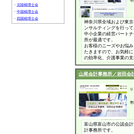
専
・
北陸税理士会
・
中国税理士会
・
四国税理士会
神奈川県全域および東京
ンサルティングを行って
中小企業の経営パートナ
所が最適です。
お客様のニーズやお悩み
たきますので、お気軽に
の効率化、介護事業の支
山尾会計事務所／岩田会
Ｕ
専
富山県富山市の公認会計
計事務所です。