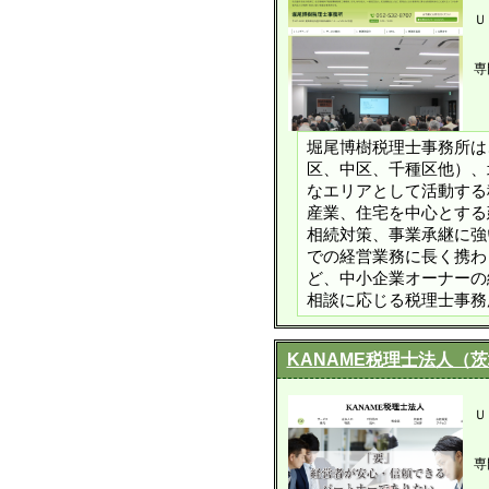
Ｕ
専
堀尾博樹税理士事務所は
区、中区、千種区他）、
なエリアとして活動する
産業、住宅を中心とする
相続対策、事業承継に強
での経営業務に長く携わ
ど、中小企業オーナーの
相談に応じる税理士事務
KANAME税理士法人（
Ｕ
専