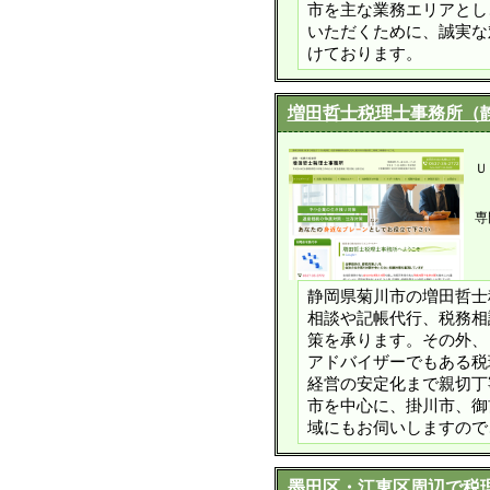
市を主な業務エリアとし
いただくために、誠実な
けております。
増田哲士税理士事務所（
Ｕ
専
静岡県菊川市の増田哲士
相談や記帳代行、税務相
策を承ります。その外、
アドバイザーでもある税
経営の安定化まで親切丁
市を中心に、掛川市、御
域にもお伺いしますので
墨田区・江東区周辺で税