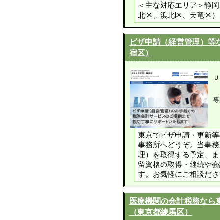
＜主な対応エリア＞静岡
北区、浜北区、天竜区）
ビザ申請（経営管理）等
宿区）
Ｕ
専
東京でビザ申請・更新等
事務所へどうぞ。当事務
理）を取得する予定、ま
留資格の取得・継続や会
す。お気軽にご相談ださ
医療機関の会計税務なら
（東京都練馬区）