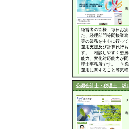
専
経営者の皆様、毎日お疲
た、経理部門等間接業務
等の業務を中心に行って
運用支援及び計算代行も
す。 相談しやすく敷居
能力、変化対応能力が問
理士事務所です。 企業
運用に関すること等気軽
公認会計士・税理士 坂
Ｕ
専