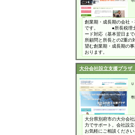
専
創業期・成長期の会社・
です。 ●所長税理士
ード対応（基本翌日まで
所顧問と所長との2重の
望む創業期・成長期の事
おります。
大分会社設立支援プラザ
Ｕ
専
大分県別府市の大分会社
力でサポート。会社設立
お気軽にご相談ください