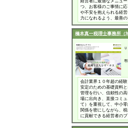
経営者に最適なメニュー
つ、お客様のご事情に応
や不安を抱えられる経営
力になれるよう、最善の
橋本真一税理士事務所（
Ｕ
専
会計業界１０年超の経験
安定のための基礎資料と
管理を行い、信頼性の高
場に出向き、直接コミュ
て）を重視して、中小零
関係を密にしながら、税
に貢献できる経営者のブ