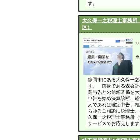
す。
大久保一之税理士事務所
区）
Ｕ
専
静岡市にある大久保一之
す。 前身である森会計
関与先との信頼関係を大
申告を始め決算診断、経
人であれば確定申告、相
らゆるご相談に税理士、
久保一之税理士事務所（
サービスでお応えします