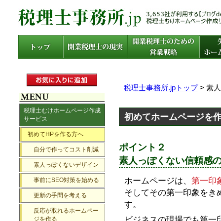
税理士事務所.jpトップ
> 素
税理士むけホームページ作成
初めてホームページを
サービス
初めてHPを作る方へ
ポイント２
自分で作ってコスト削減
素人っぽくない信頼感
素人っぽくないデザイン
ホームページは、
第一印
事前にSEO対策を始める
そしてその第一印象をき
更新の手間を考える
す。
反応が取れるホームペー
ビジネスの現場でも第一
ジを作る