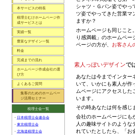
シャツ・Ｇパン姿でやっ
本サービスの特長
ツ姿でやってきた営業マ
税理士むけホームページ作
ますか？
成サービスとは
ホームページも同じこと
実績一覧
り感満載」のホームペー
豊富なデザイン一覧
ページの方が、
お客さん
料金
完成までの流れ
素人っぽいデザイン
で
ホームページ作成会社の選
び方
あなたは今までインター
いて、いかにも素人が作
よくあるご質問
ムページにアクセスした
集客のためのホームペー
います。
ジ活用セミナー
その時あなたは何を感じ
税理士会一覧
会社のホームページにも
・
日本税理士会連合会
人の趣味サイトのような 
・
東京税理士会
れていたとしたら、「お
・
北海道税理士会