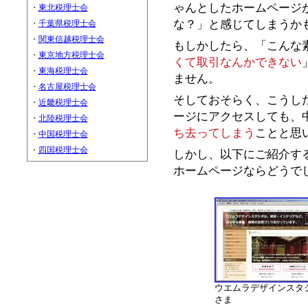
ゃんとした ホームページ
・
東北税理士会
な？」と感じてしまうか
・
千葉県税理士会
・
関東信越税理士会
もしかしたら、「こんな
・
東京地方税理士会
くて取引 なんかできない
・
東海税理士会
ません。
・
名古屋税理士会
そしておそらく、こうし
・
近畿税理士会
ージにアクセスしても、 
・
北陸税理士会
ち去ってしまう
ことと思
・
中国税理士会
・
四国税理士会
しかし、以下にご紹介す
ホームページならどうで
ウエムラデザインスタ
さま